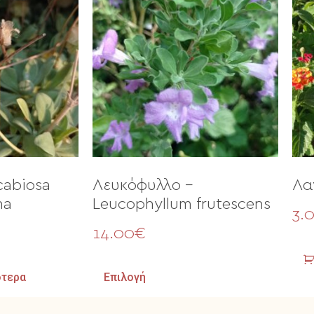
cabiosa
Λευκόφυλλο –
Λα
na
Leucophyllum frutescens
3.
14.00
€
ότερα
Επιλογή