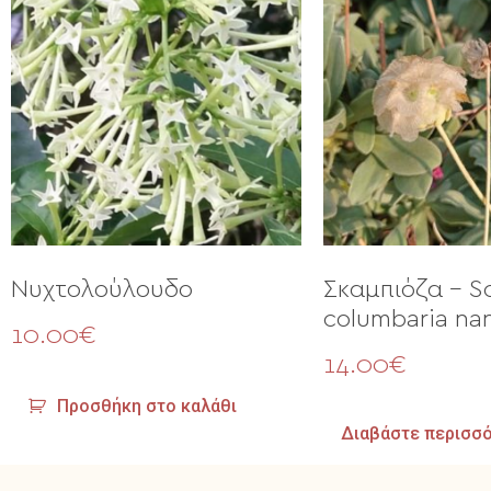
Νυχτολούλουδο
Σκαμπιόζα – S
columbaria na
10.00
€
14.00
€
Προσθήκη στο καλάθι
Διαβάστε περισσ