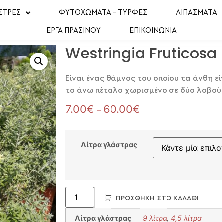
ΣΤΡΕΣ
ΦΥΤΟΧΩΜΑΤΑ – ΤΥΡΦΕΣ
ΛΙΠΑΣΜΑΤΑ
ΕΡΓΑ ΠΡΑΣΙΝΟΥ
ΕΠΙΚΟΙΝΩΝΙΑ
Westringia Fruticosa
Eίναι ένας θάμνος του οποίου τα άνθη εί
το άνω πέταλο χωρισμένο σε δύο λοβού
7.00
€
60.00
€
–
Λίτρα γλάστρας
ΠΡΟΣΘΉΚΗ ΣΤΟ ΚΑΛΆΘΙ
Λίτρα γλάστρας
9 λίτρα
,
4,5 λίτρα