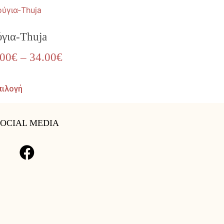
ύγια-Thuja
.00
€
–
34.00
€
πιλογή
SOCIAL MEDIA