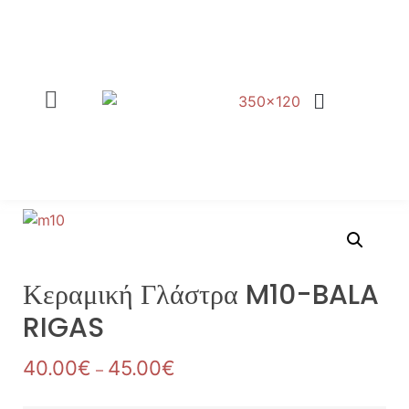
ΦΥΤΟΧΩΜΑΤΑ – ΤΥΡΦΕΣ
ΕΡΓΑ ΠΡΑΣΙΝΟΥ
Κεραμική Γλάστρα M10-BALA
RIGAS
40.00
€
45.00
€
–