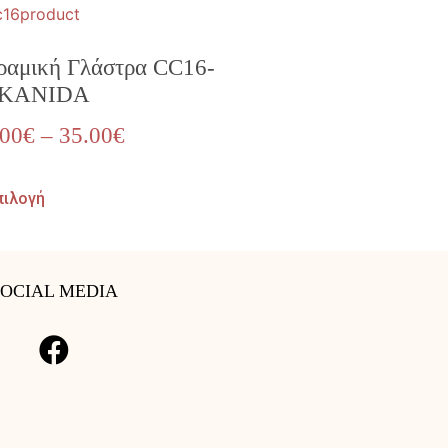
ραμική Γλάστρα CC16-
KANIDA
.00
€
–
35.00
€
πιλογή
SOCIAL MEDIA