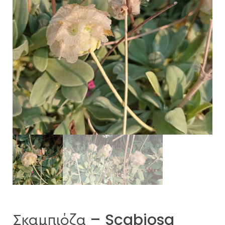
Σκαμπιόζα – Scabiosa