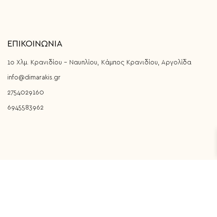
ΕΠΙΚΟΙΝΩΝΙΑ
1ο Χλμ. Κρανιδίου - Ναυπλίου, Κάμπος Κρανιδίου, Αργολίδα
info@dimarakis.gr
2754029160
6945583962
Η ΕΤΑΙΡΕΙΑ ΜΑΣ
Σχετικά με εμάς
Όροι Χρήσης & Πολιτική Απορρήτου