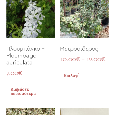
Πλουμπάγκο –
Μετροσίδερος
Ploumbago
10.00
€
–
19.00
€
auriculata
7.00
€
Επιλογή
Διαβάστε
περισσότερα