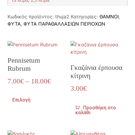
15 λίτρα
,
2,5 λίτρα
Κωδικός προϊόντος:
thuja2
Κατηγορίες:
ΘΑΜΝΟΙ
,
ΦΥΤΑ
,
ΦΥΤΑ ΠΑΡΑΘΑΛΛΑΣΙΩΝ ΠΕΡΙΟΧΩΝ
Σχετικά προϊόντα
Pennisetum
Γκαζάνια έρπουσα
Rubrum
κίτρινη
7.00
€
–
18.00
€
3.00
€
Επιλογή
Προσθήκη στο
καλάθι